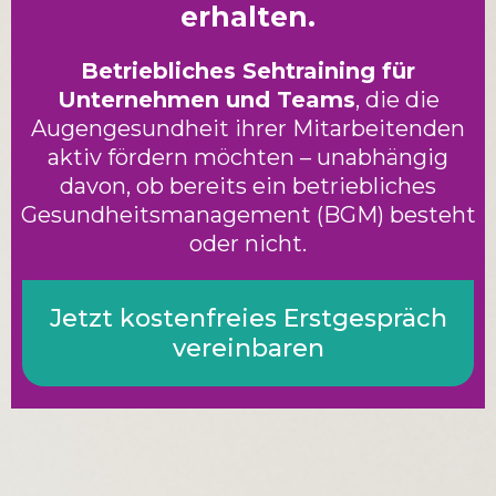
erhalten.
Betriebliches Sehtraining für
Unternehmen und Teams
, die die
Augengesundheit ihrer Mitarbeitenden
aktiv fördern möchten – unabhängig
davon, ob bereits ein betriebliches
Gesundheitsmanagement (BGM) besteht
oder nicht.
Jetzt kostenfreies Erstgespräch
vereinbaren