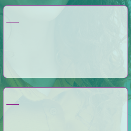
Die Übungen sind:
bürotauglich
leicht erlernbar
direkt im Arbeitsalltag umsetzbar
Für Unternehmen, die ...
ihre Mitarbeitenden für gesundes
Sehen am Bildschirmarbeitsplatz